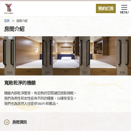
預約訂房
MENU
首頁
房間介紹
房間介紹
寬敞乾淨的機艙
機艙內部乾淨整潔，有足夠的空間讓您放鬆睡眠。
我們為男性和女性設有不同的樓層，以確保安全。
我們也為突然入住提供 Wi-Fi 和備品。
房間資訊