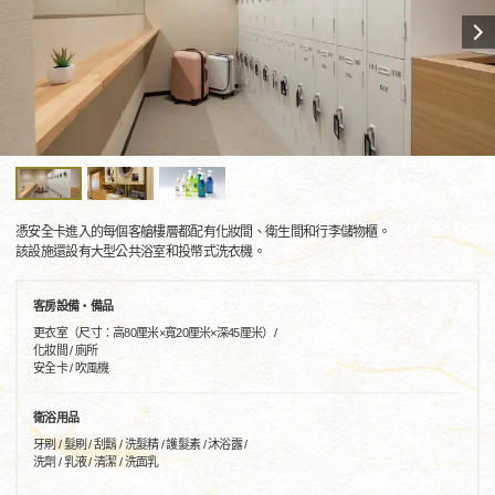
憑安全卡進入的每個客艙樓層都配有化妝間、衛生間和行李儲物櫃。
該設施還設有大型公共浴室和投幣式洗衣機。
客房設備・備品
更衣室（尺寸：高80厘米×寬20厘米×深45厘米）/
化妝間 / 廁所
安全卡 / 吹風機
衛浴用品
牙刷 / 髮刷 / 刮鬍 / 洗髮精 / 護髮素 / 沐浴露 /
洗劑 / 乳液 / 清潔 / 洗面乳