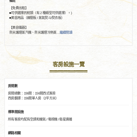
備註
【免費出租】
■可供選擇的枕頭（有 2 種類型可供選擇）。)
■美容用品（褲壓板 / 蒸氣熨斗/熨衣板）
【美容儀器】
奈米護理蒸汽機、奈米護理冷熱蒸
…
繼續閱讀
客房設施一覽
房間數
房間總數：156間：156間西式客房
西房翻譯：156間單人房（2平方米）
標準間設施
所有客房均配有空調和暖氣 / 電視機 / 衛星廣播
網路相關