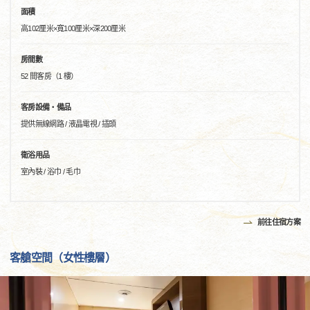
面積
高102厘米×寬100厘米×深200厘米
房間數
52 間客房（1 樓）
客房設備・備品
提供無線網路 / 液晶電視 / 插頭
衛浴用品
室內裝 / 浴巾 / 毛巾
前往住宿方案
客艙空間（女性樓層）