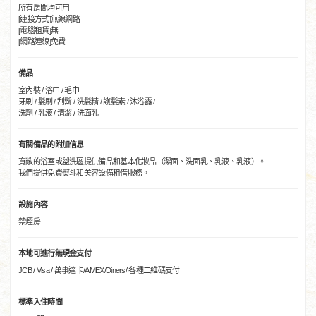
所有房間均可用
[連接方式]無線網路
[電腦租賃]無
[網路連線]免費
備品
室內裝 / 浴巾 / 毛巾
牙刷 / 髮刷 / 刮鬍 / 洗髮精 / 護髮素 / 沐浴露 /
洗劑 / 乳液 / 清潔 / 洗面乳
有關備品的附加信息
寬敞的浴室或盥洗區提供備品和基本化妝品（潔面、洗面乳、乳液、乳液）。
我們提供免費熨斗和美容設備租借服務。
設施內容
禁煙房
本地可進行無現金支付
JCB / Visa / 萬事達卡/AMEX/Diners/ 各種二維碼支付
標準入住時間