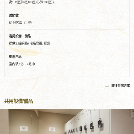
高102厘米×寬100厘米×深200厘米
房間數
52 間客房（1 樓）
客房設備・備品
提供無線網路 / 液晶電視 / 插頭
衛浴用品
室內裝 / 浴巾 / 毛巾
前往住宿方案
共用設備/備品