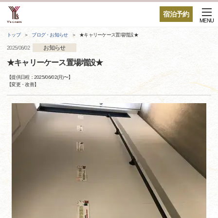
宿泊予約
MENU
トップ
ブログ・お知らせ
★キャリーケース置場増設★
お知らせ
2025/06/02
★キャリーケース置場増設★
【提供日程：
2025/06/02(月)
〜】
【
変更・改善
】