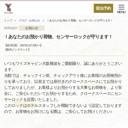
宿泊予約
MENU
トップ
ブログ・お知らせ
！あなたのお預かり荷物、センサーロックが守ります！
お知らせ
2025/11/27
！あなたのお預かり荷物、センサーロックが守ります！
【提供日程：
2025/11/27(木)
〜】
【
館内メンテナンス
】
いつもワイズキャビン大阪難波をご愛顧賜り、誠にありがとうござい
ます。
当館では、チェックイン前、チェックアウト後にお客様のお荷物預か
りを承っており、以前までは扉付きのクロークスペースにてお預かり
しておりましたが、お客様よりお預かりする大事なお荷物を、より安
全に、ご安心いただいてお預かりするため、クロークスペースにセン
サーロックを設置いたしました。
このロックはホテルスタッフしか開錠できないよう設定しております
ので、お荷物をお預けになる際は、ご安心してお預けください♪