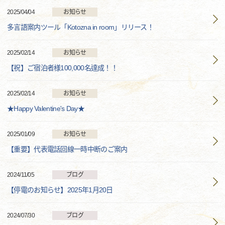
2025/04/04
お知らせ
多言語案内ツール「Kotozna in room」リリース！
2025/02/14
お知らせ
【祝】ご宿泊者様100,000名達成！！
2025/02/14
お知らせ
★Happy Valentine's Day★
2025/01/09
お知らせ
【重要】代表電話回線一時中断のご案内
2024/11/05
ブログ
【停電のお知らせ】2025年1月20日
2024/07/30
ブログ