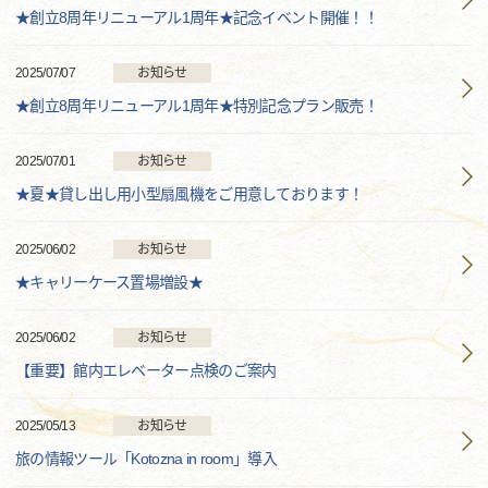
★創立8周年リニューアル1周年★記念イベント開催！！
2025/07/07
お知らせ
★創立8周年リニューアル1周年★特別記念プラン販売！
2025/07/01
お知らせ
★夏★貸し出し用小型扇風機をご用意しております！
2025/06/02
お知らせ
★キャリーケース置場増設★
2025/06/02
お知らせ
【重要】館内エレベーター点検のご案内
2025/05/13
お知らせ
旅の情報ツール「Kotozna in room」導入