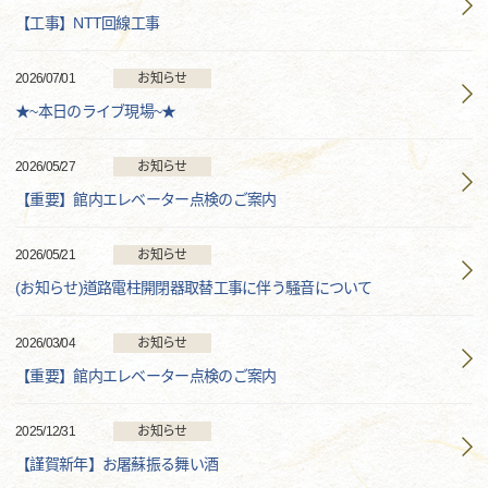
【工事】NTT回線工事
2026/07/01
お知らせ
★~本日のライブ現場~★
2026/05/27
お知らせ
【重要】館内エレベーター点検のご案内
2026/05/21
お知らせ
(お知らせ)道路電柱開閉器取替工事に伴う騒音について
2026/03/04
お知らせ
【重要】館内エレベーター点検のご案内
2025/12/31
お知らせ
【謹賀新年】お屠蘇振る舞い酒