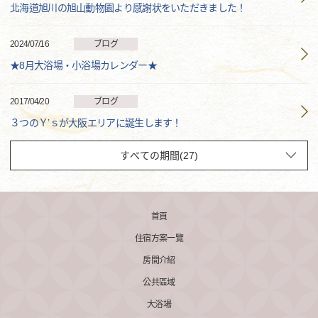
北海道旭川の旭山動物園より感謝状をいただきました！
2024/07/16
ブログ
★8月大浴場・小浴場カレンダー★
2017/04/20
ブログ
３つのＹ’ｓが大阪エリアに誕生します！
首頁
住宿方案一覽
房間介紹
公共區域
大浴場